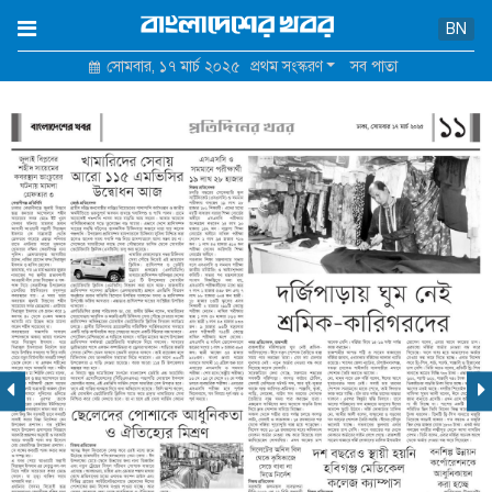
×
BN
সোমবার, ১৭ মার্চ ২০২৫
প্রথম সংস্করণ
সব পাতা
হোম
আমাদের সম্পর্কে
যোগাযোগ
শর্তাবলি ও নীতিমালা
গোপনীয়তা নীতি
বিজ্ঞাপন মূল্য তালিকা
পুরোনো সাইট