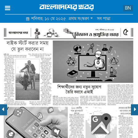
×
BN
শনিবার, ১০ মে ২০২৫
প্রথম সংস্করণ
সব পাতা
হোম
আমাদের সম্পর্কে
যোগাযোগ
শর্তাবলি ও নীতিমালা
গোপনীয়তা নীতি
বিজ্ঞাপন মূল্য তালিকা
পুরোনো সাইট