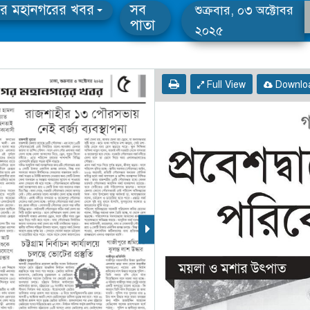
র মহানগরের খবর
সব
শুক্রবার, ০৩ অক্টোবর
পাতা
২০২৫
Full View
Downlo