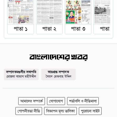
পাতা ১
পাতা ২
পাতা ৩
পাতা ৪
সম্পাদকমণ্ডলীর সভাপতি
ভারপ্রাপ্ত সম্পাদক
মোস্তফা কামাল মহীউদ্দীন
সৈয়দ মেজবাহ উদ্দিন
আমাদের সম্পর্কে
যোগাযোগ
শর্তাবলি ও নীতিমালা
গোপনীয়তা নীতি
বিজ্ঞাপন মূল্য তালিকা
পুরোনো সাইট