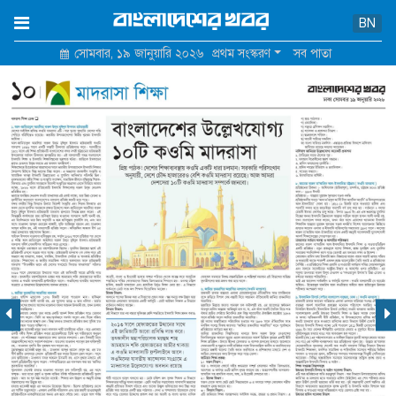
×
BN
সোমবার, ১৯ জানুয়ারি ২০২৬
প্রথম সংস্করণ
সব পাতা
হোম
আমাদের সম্পর্কে
যোগাযোগ
শর্তাবলি ও নীতিমালা
গোপনীয়তা নীতি
বিজ্ঞাপন মূল্য তালিকা
পুরোনো সাইট