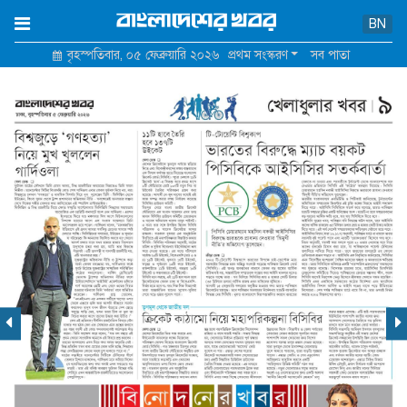
×
BN
বৃহস্পতিবার, ০৫ ফেব্রুয়ারি ২০২৬
প্রথম সংস্করণ
সব পাতা
হোম
আমাদের সম্পর্কে
যোগাযোগ
শর্তাবলি ও নীতিমালা
গোপনীয়তা নীতি
বিজ্ঞাপন মূল্য তালিকা
পুরোনো সাইট