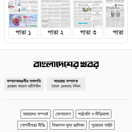
পাতা ১
পাতা ২
পাতা ৩
পাতা ৪
সম্পাদকমণ্ডলীর সভাপতি
ভারপ্রাপ্ত সম্পাদক
মোস্তফা কামাল মহীউদ্দীন
সৈয়দ মেজবাহ উদ্দিন
আমাদের সম্পর্কে
যোগাযোগ
শর্তাবলি ও নীতিমালা
গোপনীয়তা নীতি
বিজ্ঞাপন মূল্য তালিকা
পুরোনো সাইট