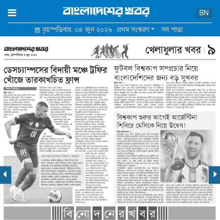
×
BN
বৃহস্পতিবার, ০৪ জুন ২০২৬
প্রথম সংস্করণ
সব পাতা
হোম
আমাদের সম্পর্কে
যোগাযোগ
শর্তাবলি ও নীতিমালা
গোপনীয়তা নীতি
বিজ্ঞাপন মূল্য তালিকা
পুরোনো সাইট