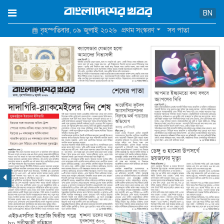
×
BN
বৃহস্পতিবার, ০৯ জুলাই ২০২৬
প্রথম সংস্করণ
সব পাতা
হোম
আমাদের সম্পর্কে
যোগাযোগ
শর্তাবলি ও নীতিমালা
গোপনীয়তা নীতি
বিজ্ঞাপন মূল্য তালিকা
পুরোনো সাইট