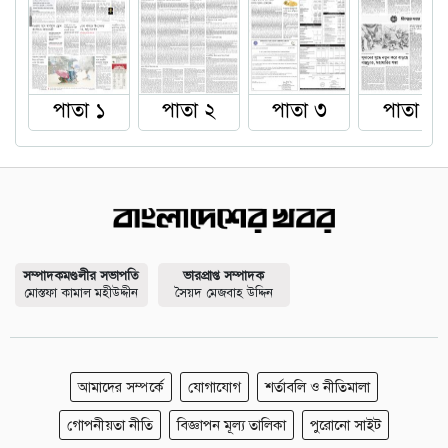
পাতা ১
পাতা ২
পাতা ৩
পাতা ৪
সম্পাদকমণ্ডলীর সভাপতি
ভারপ্রাপ্ত সম্পাদক
মোস্তফা কামাল মহীউদ্দীন
সৈয়দ মেজবাহ উদ্দিন
আমাদের সম্পর্কে
যোগাযোগ
শর্তাবলি ও নীতিমালা
গোপনীয়তা নীতি
বিজ্ঞাপন মূল্য তালিকা
পুরোনো সাইট