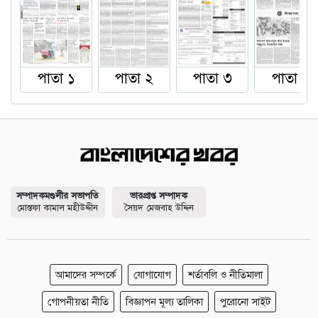
পাতা ১
পাতা ২
পাতা ৩
পাতা ৪
সম্পাদকমণ্ডলীর সভাপতি
ভারপ্রাপ্ত সম্পাদক
মোস্তফা কামাল মহীউদ্দীন
সৈয়দ মেজবাহ উদ্দিন
আমাদের সম্পর্কে
যোগাযোগ
শর্তাবলি ও নীতিমালা
গোপনীয়তা নীতি
বিজ্ঞাপন মূল্য তালিকা
পুরোনো সাইট