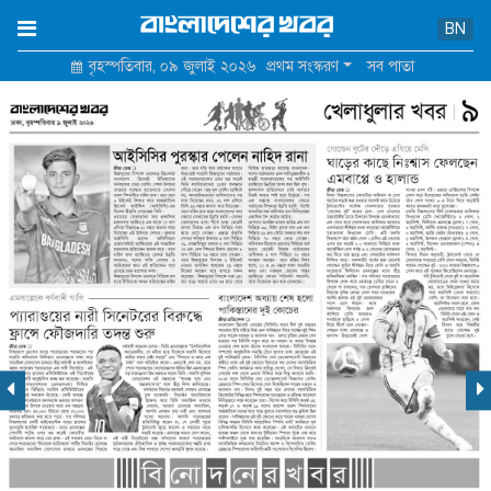
×
BN
বৃহস্পতিবার, ০৯ জুলাই ২০২৬
প্রথম সংস্করণ
সব পাতা
হোম
আমাদের সম্পর্কে
যোগাযোগ
শর্তাবলি ও নীতিমালা
গোপনীয়তা নীতি
বিজ্ঞাপন মূল্য তালিকা
পুরোনো সাইট